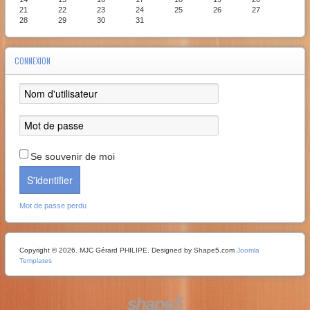
21
22
23
24
25
26
27
28
29
30
31
CONNEXION
Se souvenir de moi
S'identifier
Mot de passe perdu
Copyright © 2026. MJC Gérard PHILIPE. Designed by Shape5.com
Joomla
Templates