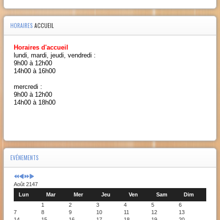
HORAIRES
ACCUEIL
Horaires d'accueil
lundi, mardi, jeudi, vendredi :
9h00 à 12h00
14h00 à 16h00
mercredi :
9h00 à 12h00
14h00 à 18h00
EVÉNEMENTS
Août 2147
Lun
Mar
Mer
Jeu
Ven
Sam
Dim
1
2
3
4
5
6
7
8
9
10
11
12
13
14
15
16
17
18
19
20