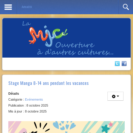
Actualité
Année
Mois
Année
Mois
précédente
précédent
suivante
suivant
Stage Manga 8-14 ans pendant les vacances
Détails
Catégorie :
Evénements
Publication : 8 octobre 2025
Mis à jour : 8 octobre 2025