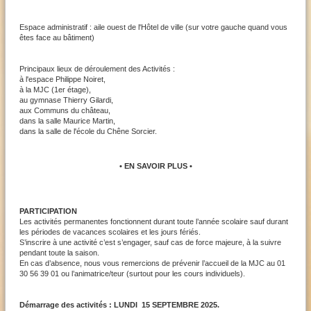
Espace administratif : aile ouest de l'Hôtel de ville (sur votre gauche quand vous
êtes face au bâtiment)
Principaux lieux de déroulement des Activités :
à l'espace Philippe Noiret,
à la MJC (1er étage),
au gymnase Thierry Gilardi,
aux Communs du château,
dans la salle Maurice Martin,
dans la salle de l'école du Chêne Sorcier.
• EN SAVOIR PLUS •
PARTICIPATION
Les activités permanentes fonctionnent durant toute l’année scolaire sauf durant
les périodes de vacances scolaires et les jours fériés.
S’inscrire à une activité c’est s’engager, sauf cas de force majeure, à la suivre
pendant toute la saison.
En cas d’absence, nous vous remercions de prévenir l’accueil de la MJC au 01
30 56 39 01 ou l’animatrice/teur (surtout pour les cours individuels).
Démarrage des activités : LUNDI 15 SEPTEMBRE 2025.