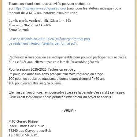
Toutes les inscriptions aux activités peuvent s'effectuer
sur
https://mjclesclayes78.goasso.org/
(sauf pour les ateliers musique) ou à
l’accueil de la MJC aux horaires d'ouvertures :
Lundi, mardi, vendredi : 9h-12h et 14h-16h
Mercredi : 9h-12h et 14h-18h
Fermé le jeudi.
La fiche d'adhésion 2025-2026 (télécharger format pdf).
Le règlement intérieur (télécharger format pdf)
.
L’adhésion à l’association est indispensable pour pouvoir participer aux activités.
Elle est fixée annuellement par vote lors de l'Assemblée générale.
Pour la saison 2025-2026, l'adhésion est de :
5€ pour une adhésion sans pratique d'activité régulière ou stage.
10€ pour les scolaires /étudiants / demandeurs d'emploi / +60 ans
18€ pour les adultes jusqu'à 60 ans.
Elle n’est en aucun cas remboursable (passée la période d'essai d'1 semaine).
Celle-ci est individuelle et elle permet d’être acteur du projet associatif.
• VENIR •
MJC Gérard Philipe
Place Charles de Gaulle
78340 Les Clayes-sous-Bois
Tél : 01 30 56 39 01