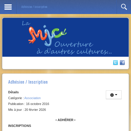
Adhésion / inscription
Année
Mois
Année
Mois
précédente
précédent
suivante
suivant
Adhésion / Inscription
Détails
Catégorie :
Association
Publication : 16 octobre 2016
Mis à jour : 20 février 2026
• ADHÉRER •
INSCRIPTIONS