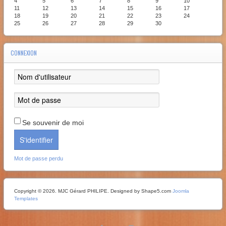
4
5
6
7
8
9
10
11
12
13
14
15
16
17
18
19
20
21
22
23
24
25
26
27
28
29
30
CONNEXION
Se souvenir de moi
S'identifier
Mot de passe perdu
Copyright © 2026. MJC Gérard PHILIPE. Designed by Shape5.com
Joomla
Templates