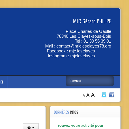
MJC Gérard PHILIPE
Place Charles de Gaulle
78340 Les Clayes-sous-Bois
Tel : 01 30 56 39 01
Mail :
contact@mjclesclayes78.org
Facebook :
mjc.lesclayes
Instagram :
mjclesclayes
SO
A
A
A
Année
Mois
Année
Mois
précédente
précédent
suivante
suivant
DERNIÈRES
INFOS
Trouvez votre activité pour