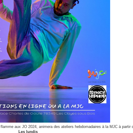
lamme aux JO 2024, animera des ateliers hebdomadaires à la MJC à partir d
Les lundis