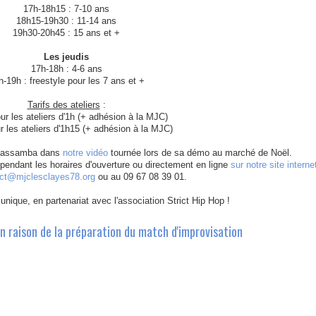
17h-18h15 : 7-10 ans
18h15-19h30 : 11-14 ans
19h30-20h45 : 15 ans et +
Les jeudis
17h-18h : 4-6 ans
h-19h : freestyle pour les 7 ans et +
Tarifs des ateliers
:
ur les ateliers d'1h (+ adhésion à la MJC)
r les ateliers d'1h15 (+ adhésion à la MJC)
 Massamba dans
notre vidéo
tournée lors de sa démo au marché de Noël.
 pendant les horaires d'ouverture ou directement en ligne
sur notre site interne
ct@mjclesclayes78.org
ou au 09 67 08 39 01.
unique, en partenariat avec l'association Strict Hip Hop !
n raison de la préparation du match d'improvisation