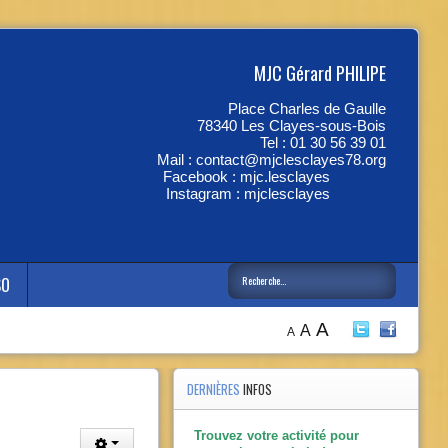
MJC Gérard PHILIPE
Place Charles de Gaulle
78340 Les Clayes-sous-Bois
Tel : 01 30 56 39 01
Mail :
contact@mjclesclayes78.org
Facebook :
mjc.lesclayes
Instagram :
mjclesclayes
SO
A
A
A
Année
Mois
Année
Mois
précédente
précédent
suivante
suivant
DERNIÈRES
INFOS
Trouvez votre activité pour