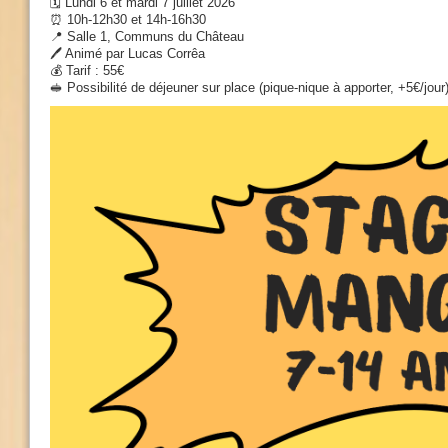
🗓️ Lundi 6 et mardi 7 juillet 2026
⏰ 10h-12h30 et 14h-16h30
📍 Salle 1, Communs du Château
🖊️ Animé par Lucas Corrêa
💰 Tarif : 55€
🥪 Possibilité de déjeuner sur place (pique-nique à apporter, +5€/jour