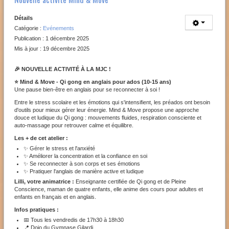
Détails
Catégorie :
Evénements
Publication : 1 décembre 2025
Mis à jour : 19 décembre 2025
🎉 NOUVELLE ACTIVITÉ À LA MJC !
⭐ Mind & Move - Qi gong en anglais pour ados (10-15 ans)
Une pause bien-être en anglais pour se reconnecter à soi !
Entre le stress scolaire et les émotions qui s'intensifient, les préados ont besoin
d'outils pour mieux gérer leur énergie. Mind & Move propose une approche
douce et ludique du Qi gong : mouvements fluides, respiration consciente et
auto-massage pour retrouver calme et équilibre.
Les + de cet atelier :
✨ Gérer le stress et l'anxiété
✨ Améliorer la concentration et la confiance en soi
✨ Se reconnecter à son corps et ses émotions
✨ Pratiquer l'anglais de manière active et ludique
Lilli, votre animatrice :
Enseignante certifiée de Qi gong et de Pleine
Conscience, maman de quatre enfants, elle anime des cours pour adultes et
enfants en français et en anglais.
Infos pratiques :
📅 Tous les vendredis de 17h30 à 18h30
📍 Dojo du Gymnase Gilardi