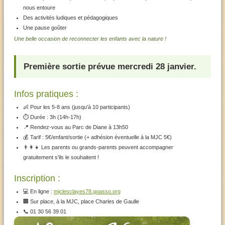
nous entoure
Des activités ludiques et pédagogiques
Une pause goûter
Une belle occasion de reconnecter les enfants avec la nature !
Première sortie prévue mercredi 28 janvier.
Infos pratiques :
👶 Pour les 5-8 ans (jusqu'à 10 participants)
⏱️ Durée : 3h (14h-17h)
📍 Rendez-vous au Parc de Diane à 13h50
💰 Tarif : 5€/enfant/sortie (+ adhésion éventuelle à la MJC 5€)
👨‍👩‍👧 Les parents ou grands-parents peuvent accompagner
gratuitement s'ils le souhaitent !
Inscription :
💻 En ligne :
mjclesclayes78.goasso.org
🏢 Sur place, à la MJC, place Charles de Gaulle
📞 01 30 56 39 01