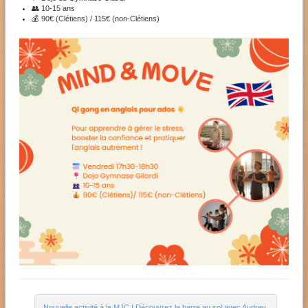
👥 10-15 ans
💰 90€ (Clétiens) / 115€ (non-Clétiens)
Nouvelle activité à la MJC ! Découvrez la barre au sol avec Audrey