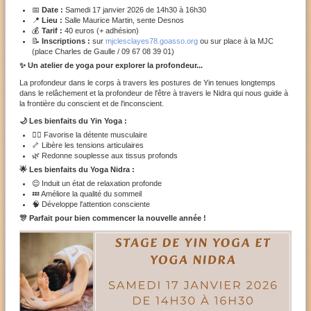
📅
Date :
Samedi 17 janvier 2026 de 14h30 à 16h30
📍
Lieu :
Salle Maurice Martin, sente Desnos
💰
Tarif :
40 euros (+ adhésion)
📝
Inscriptions :
sur
mjclesclayes78.goasso.org
ou sur place à la MJC
(place Charles de Gaulle / 09 67 08 39 01)
✨ Un atelier de yoga pour explorer la profondeur...
La profondeur dans le corps à travers les postures de Yin tenues longtemps
dans le relâchement et la profondeur de l'être à travers le Nidra qui nous guide à
la frontière du conscient et de l'inconscient.
🌙 Les bienfaits du Yin Yoga :
💆‍♀️ Favorise la détente musculaire
🦴 Libère les tensions articulaires
🌿 Redonne souplesse aux tissus profonds
🌟 Les bienfaits du Yoga Nidra :
😌 Induit un état de relaxation profonde
💤 Améliore la qualité du sommeil
🧠 Développe l'attention consciente
🎊 Parfait pour bien commencer la nouvelle année !