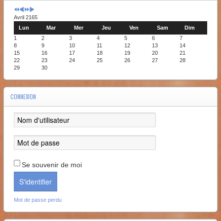
Avril 2165
Lun
Mar
Mer
Jeu
Ven
Sam
Dim
1
2
3
4
5
6
7
8
9
10
11
12
13
14
15
16
17
18
19
20
21
22
23
24
25
26
27
28
29
30
CONNEXION
Se souvenir de moi
S'identifier
Mot de passe perdu