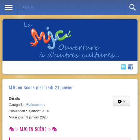
Actualité
Année
Mois
Année
Mois
précédente
précédent
suivante
suivant
MJC en Scène mercredi 21 janvier
Détails
Catégorie :
Evénements
Publication : 9 janvier 2026
Mis à jour : 9 janvier 2026
🎭✨ MJC EN SCÈNE ✨🎭