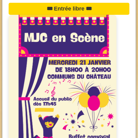
🎟️ Entrée libre 🎟️