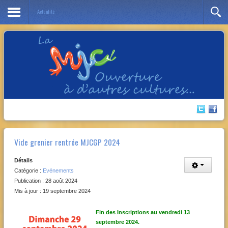
Actualité
Année
Mois
Année
Mois
précédente
précédent
suivante
suivant
Vide grenier rentrée MJCGP 2024
Détails
Catégorie :
Evénements
Publication : 28 août 2024
Mis à jour : 19 septembre 2024
Fin des Inscriptions au vendredi 13
septembre 2024.