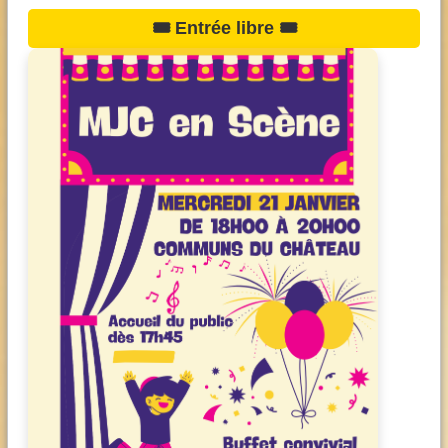
🎟️ Entrée libre 🎟️