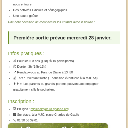
nous entoure
Des activités ludiques et pédagogiques
Une pause goûter
Une belle occasion de reconnecter les enfants avec la nature !
Première sortie prévue mercredi 28 janvier.
Infos pratiques :
👶 Pour les 5-8 ans (jusqu'à 10 participants)
⏱️ Durée : 3h (14h-17h)
📍 Rendez-vous au Parc de Diane à 13h50
💰 Tarif : 5€/enfant/sortie (+ adhésion éventuelle à la MJC 5€)
👨‍👩‍👧 Les parents ou grands-parents peuvent accompagner
gratuitement s'ils le souhaitent !
Inscription :
💻 En ligne :
mjclesclayes78.goasso.org
🏢 Sur place, à la MJC, place Charles de Gaulle
📞 01 30 56 39 01