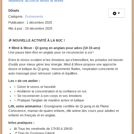
Détails
Catégorie :
Evénements
Publication : 1 décembre 2025
Mis à jour : 19 décembre 2025
🎉 NOUVELLE ACTIVITÉ À LA MJC !
⭐ Mind & Move - Qi gong en anglais pour ados (10-15 ans)
Une pause bien-être en anglais pour se reconnecter à soi !
Entre le stress scolaire et les émotions qui s'intensifient, les préados ont besoin
d'outils pour mieux gérer leur énergie. Mind & Move propose une approche
douce et ludique du Qi gong : mouvements fluides, respiration consciente et
auto-massage pour retrouver calme et équilibre.
Les + de cet atelier :
✨ Gérer le stress et l'anxiété
✨ Améliorer la concentration et la confiance en soi
✨ Se reconnecter à son corps et ses émotions
✨ Pratiquer l'anglais de manière active et ludique
Lilli, votre animatrice :
Enseignante certifiée de Qi gong et de Pleine
Conscience, maman de quatre enfants, elle anime des cours pour adultes et
enfants en français et en anglais.
Infos pratiques :
📅 Tous les vendredis de 17h30 à 18h30
📍 Dojo du Gymnase Gilardi