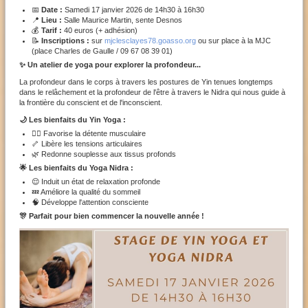
📅
Date :
Samedi 17 janvier 2026 de 14h30 à 16h30
📍
Lieu :
Salle Maurice Martin, sente Desnos
💰
Tarif :
40 euros (+ adhésion)
📝
Inscriptions :
sur
mjclesclayes78.goasso.org
ou sur place à la MJC
(place Charles de Gaulle / 09 67 08 39 01)
✨ Un atelier de yoga pour explorer la profondeur...
La profondeur dans le corps à travers les postures de Yin tenues longtemps
dans le relâchement et la profondeur de l'être à travers le Nidra qui nous guide à
la frontière du conscient et de l'inconscient.
🌙 Les bienfaits du Yin Yoga :
💆‍♀️ Favorise la détente musculaire
🦴 Libère les tensions articulaires
🌿 Redonne souplesse aux tissus profonds
🌟 Les bienfaits du Yoga Nidra :
😌 Induit un état de relaxation profonde
💤 Améliore la qualité du sommeil
🧠 Développe l'attention consciente
🎊 Parfait pour bien commencer la nouvelle année !