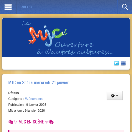
Actualité
Année
Mois
Année
Mois
précédente
précédent
suivante
suivant
MJC en Scène mercredi 21 janvier
Détails
Catégorie :
Evénements
Publication : 9 janvier 2026
Mis à jour : 9 janvier 2026
🎭✨ MJC EN SCÈNE ✨🎭