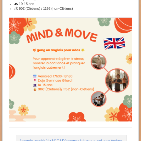
👥 10-15 ans
💰 90€ (Clétiens) / 115€ (non-Clétiens)
Nouvelle activité à la MJC ! Découvrez la barre au sol avec Audrey